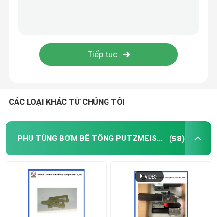
Bóng làm sạch máy bơm bê tông
Máy đặt giàn bê tông
Bơm Rexthod
CÁC LOẠI KHÁC TỪ CHÚNG TÔI
Bộ phận bơm bê tông SANY
PHỤ TÙNG BƠM BÊ TÔNG PUTZMEISTER
(58)
Phụ tùng máy bơm bê tông Zoomlion
Phụ kiện máy bơm bê tông
Xe bơm bê tông đã qua sử dụng