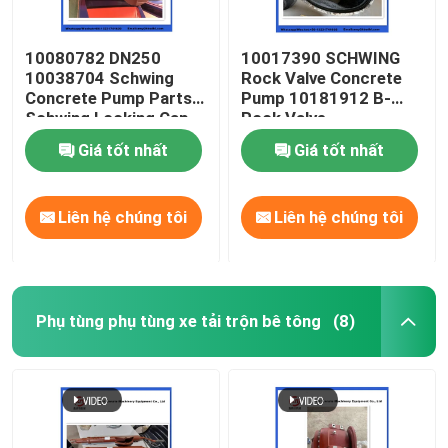
10080782 DN250
10017390 SCHWING
10038704 Schwing
Rock Valve Concrete
Concrete Pump Parts
Pump 10181912 B-
Schwing Locking Cap
Rock Valve
220/180/10059467
Giá tốt nhất
Giá tốt nhất
210/180
Liên hệ chúng tôi
Liên hệ chúng tôi
Phụ tùng phụ tùng xe tải trộn bê tông
(8)