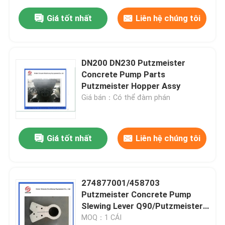
Giá tốt nhất
Liên hệ chúng tôi
DN200 DN230 Putzmeister
Concrete Pump Parts
Putzmeister Hopper Assy
Giá bán：Có thể đàm phán
Giá tốt nhất
Liên hệ chúng tôi
274877001/458703
Putzmeister Concrete Pump
Slewing Lever Q90/Putzmeister
Q80 Swing Lever
MOQ：1 CÁI