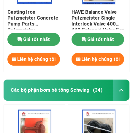
Casting Iron
HAVE Balance Valve
Putzmeister Concrete
Putzmeister Single
Pump Parts
Interlock Valve 400
Putzmeister
440 Solenoid Valve For
Agitatoring Paddles
Concrete Pump
Giá tốt nhất
Giá tốt nhất
Liên hệ chúng tôi
Liên hệ chúng tôi
Các bộ phận bơm bê tông Schwing
(34)