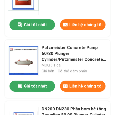
Về chúng tôi
Giá tốt nhất
Liên hệ chúng tôi
Tham quan nhà máy
Kiểm soát chất lượng
Putzmeister Concrete Pump
60/80 Plunger
Cylinder/Putzmeister Concrete
Liên hệ chúng tôi
Pump Swing Lever
MOQ：1 cái
Giá bán：Có thể đàm phán
Yêu cầu báo giá
Giá tốt nhất
Liên hệ chúng tôi
PHỤ TÙNG BƠM BÊ TÔNG PUTZMEISTER
DN200 DN230 Phần bơm bê tông
Các bộ phận bơm bê tông Schwing
Zoomlion 80 90 Plunger Cylinder