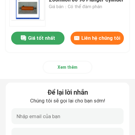
Giá bán：Có thể đàm phán
Phụ tùng phụ tùng xe tải trộn bê tông
Phụ tùng trạm trộn
Giá tốt nhất
Liên hệ chúng tôi
Ống bơm bê tông
Xem thêm
Concrete Pump Elbow
Để lại lời nhắn
ống cao su bơm bê tông
Chúng tôi sẽ gọi lại cho bạn sớm!
Máy bơm bê tông
Mặt bích bơm bê tông