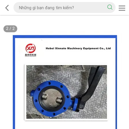
2
/
2