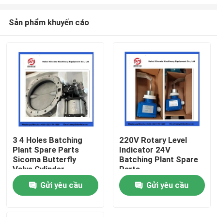
Sản phẩm khuyến cáo
3 4 Holes Batching
220V Rotary Level
Plant Spare Parts
Indicator 24V
Nhà
Sicoma Butterfly
Batching Plant Spare
Valve Cylinder
Parts
Electropneumatic
Sản phẩm
Gửi yêu cầu
Gửi yêu cầu
Actuator Cylinder
Video