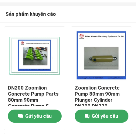
Sản phẩm khuyến cáo
DN200 Zoomlion
Zoomlion Concrete
Concrete Pump Parts
Pump 80mm 90mm
Nhà
80mm 90mm
Plunger Cylinder
Concrete Pump S
DN200 DN230
Valve
Sản phẩm
Gửi yêu cầu
Gửi yêu cầu
Video