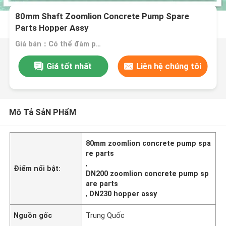
80mm Shaft Zoomlion Concrete Pump Spare
Parts Hopper Assy
Giá bán：Có thể đàm phán
Giá tốt nhất
Liên hệ chúng tôi
Mô Tả SảN PHẩM
80mm zoomlion concrete pump spa
re parts
,
Điểm nổi bật:
DN200 zoomlion concrete pump sp
are parts
,
DN230 hopper assy
Nguồn gốc
Trung Quốc