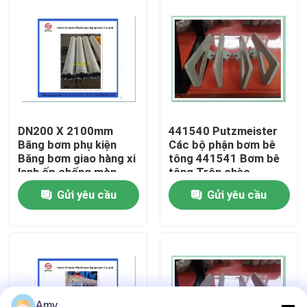
Về chúng tôi
Tham quan nhà máy
Kiểm soát chất lượng
DN200 X 2100mm
441540 Putzmeister
Băng bơm phụ kiện
Các bộ phận bơm bê
Băng bơm giao hàng xi
tông 441541 Bơm bê
Liên hệ chúng tôi
lanh ốp chống mòn
tông Trộn chèo
Putzmeister
Gửi yêu cầu
Gửi yêu cầu
Yêu cầu báo giá
PHỤ TÙNG BƠM BÊ TÔNG PUTZMEISTER
Các bộ phận bơm bê tông Schwing
Amy