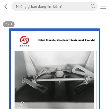
2
/
4