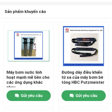
Sản phẩm khuyến cáo
Máy bơm nước linh
Đường dây điều khiển
hoạt mạnh mẽ bền cho
từ xa của máy bơm bê
Nhà
các ứng dụng khác
tông HBC Putzmeister
nhau
Sản phẩm
Gửi yêu cầu
Gửi yêu cầu
Video