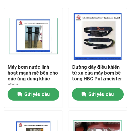
Máy bơm nước linh
Đường dây điều khiển
hoạt mạnh mẽ bền cho
từ xa của máy bơm bê
các ứng dụng khác
tông HBC Putzmeister
nhau
Nhà
Gửi yêu cầu
Gửi yêu cầu
Sản phẩm
Video