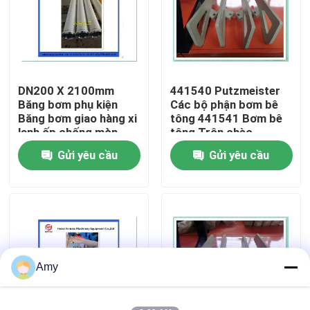
Về chúng tôi
Tham quan nhà máy
DN200 X 2100mm
441540 Putzmeister
Băng bơm phụ kiện
Các bộ phận bơm bê
Băng bơm giao hàng xi
tông 441541 Bơm bê
Kiểm soát chất lượng
lanh ốp chống mòn
tông Trộn chèo
Putzmeister
Gửi yêu cầu
Gửi yêu cầu
Liên hệ chúng tôi
Yêu cầu báo giá
PHỤ TÙNG BƠM BÊ TÔNG PUTZMEISTER
Amy
Các bộ phận bơm bê tông Schwing