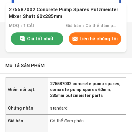
275587002 Concrete Pump Spares Putzmeister
Mixer Shaft 60x285mm
MOQ：1 CÁI
Giá bán：Có thể đàm phán
Giá tốt nhất
Liên hệ chúng tôi
Mô Tả SảN PHẩM
275587002 concrete pump spares
,
Điểm nổi bật:
concrete pump spares 60mm
,
285mm putzmeister parts
Chứng nhận
standard
Giá bán
Có thể đàm phán