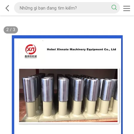
2
/
3